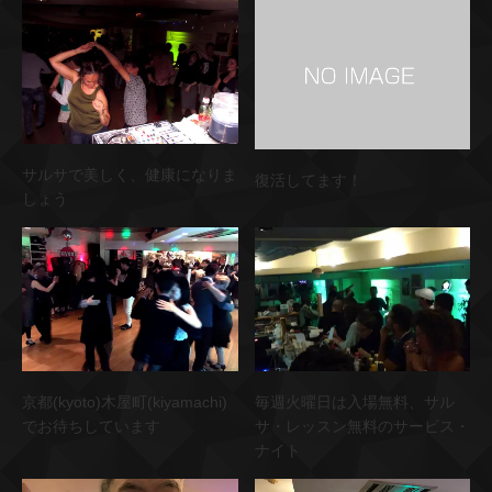
サルサで美しく、健康になりま
復活してます！
しょう
京都(kyoto)木屋町(kiyamachi)
毎週火曜日は入場無料、サル
でお待ちしています
サ・レッスン無料のサービス・
ナイト