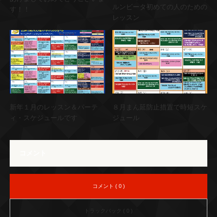
ルンビータ初めての人のための
す！！
レッスン
新年１月のレッスン＆パーテ
８月まん延防止措置で時短スケ
ィ・スケジュールです
ジュール
コメント
コメント ( 0 )
トラックバック ( 0 )