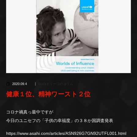
2020.09.4
DJロドリーゴのコラム
健康１位、精神ワースト２位
コロナ禍真っ最中ですが
今日のユニセフの「子供の幸福度」の３８か国調査発表
https://www.asahi.com/articles/ASN926G7GN92UTFL001.html