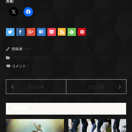
共有:
投稿者:
user
DJロドリーゴのコラム
コメント:
0
前の記事
次の記事
関連記事